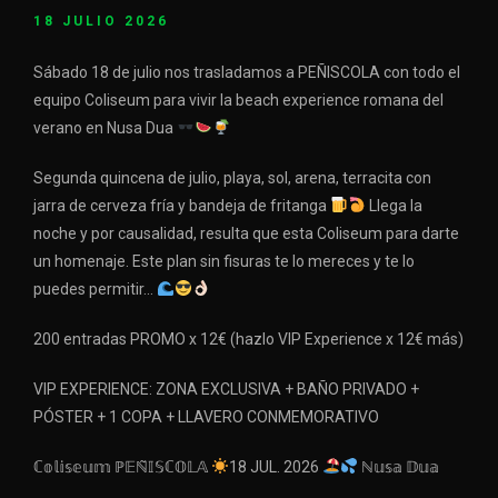
18 JULIO 2026
Sábado 18 de julio nos trasladamos a PEÑISCOLA con todo el
equipo Coliseum para vivir la beach experience romana del
verano en Nusa Dua
Segunda quincena de julio, playa, sol, arena, terracita con
jarra de cerveza fría y bandeja de fritanga
Llega la
noche y por causalidad, resulta que esta Coliseum para darte
un homenaje. Este plan sin fisuras te lo mereces y te lo
puedes permitir…
200 entradas PROMO x 12€ (hazlo VIP Experience x 12€ más)
VIP EXPERIENCE: ZONA EXCLUSIVA + BAÑO PRIVADO +
PÓSTER + 1 COPA + LLAVERO CONMEMORATIVO
ℂ𝕠𝕝𝕚𝕤𝕖𝕦𝕞 ℙ𝔼ℕ̃𝕀𝕊ℂ𝕆𝕃𝔸
18 JUL. 2026
ℕ𝕦𝕤𝕒 𝔻𝕦𝕒